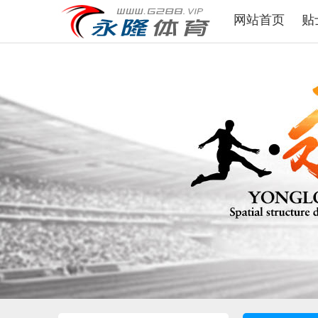
网站首页
贴