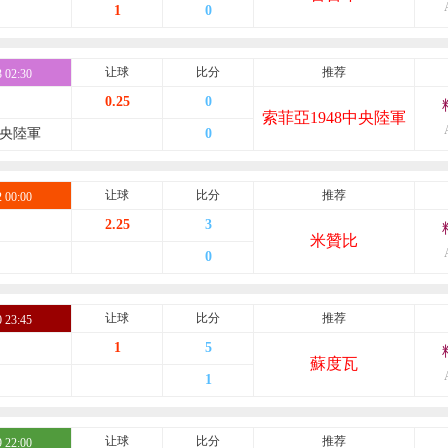
1
0
让球
比分
推荐
3 02:30
0.25
0
索菲亞1948中央陸軍
中央陸軍
0
让球
比分
推荐
2 00:00
2.25
3
米贊比
0
让球
比分
推荐
0 23:45
1
5
蘇度瓦
1
让球
比分
推荐
9 22:00