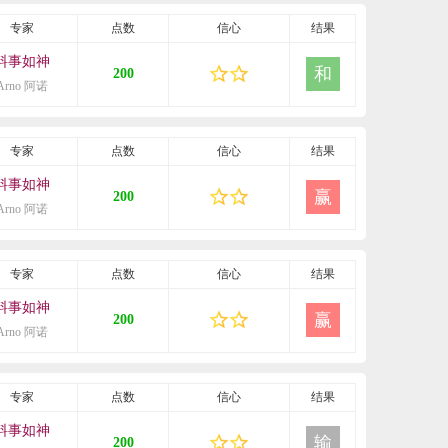
专家
点数
信心
结果
料事如神
和
200
Arno 阿诺
专家
点数
信心
结果
料事如神
赢
200
Arno 阿诺
专家
点数
信心
结果
料事如神
赢
200
Arno 阿诺
专家
点数
信心
结果
料事如神
输
200