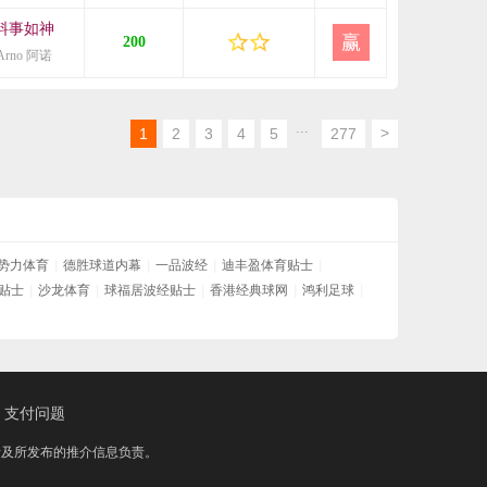
料事如神
赢
200
Arno 阿诺
...
>
1
2
3
4
5
277
势力体育
|
德胜球道内幕
|
一品波经
|
迪丰盈体育贴士
|
贴士
|
沙龙体育
|
球福居波经贴士
|
香港经典球网
|
鸿利足球
|
支付问题
者及所发布的推介信息负责。