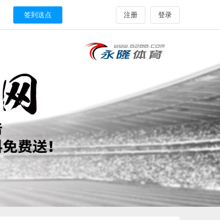
签到送点
注册
登录