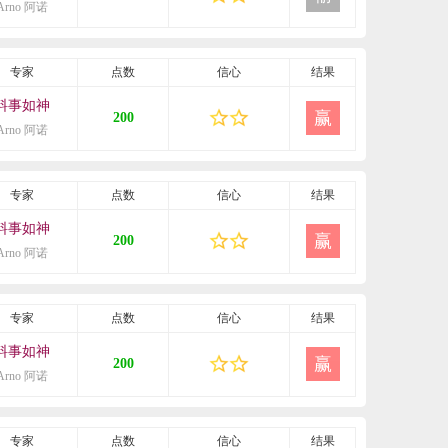
Arno 阿诺
专家
点数
信心
结果
料事如神
赢
200
Arno 阿诺
专家
点数
信心
结果
料事如神
赢
200
Arno 阿诺
专家
点数
信心
结果
料事如神
赢
200
Arno 阿诺
专家
点数
信心
结果