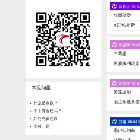
歐霸盃
08-0
薩爾斯堡
AEP帕福斯
歐協聯
08-0
白蘭恩
阿波羅利馬素
歐協聯
08-0
常见问题
奧達里加
地拉拿戴拿模
什么是点数？
不中有返还吗？
如何充值点数
芬超
08-04 0
支付问题
塞伊奈約基