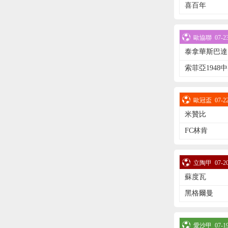
喜百年
歐協聯
07-2
泰拿華斯巴達
索菲亞1948
歐冠盃
07-2
米贊比
FC林肯
立陶甲
07-2
蘇度瓦
黑格爾曼
愛沙甲
07-1