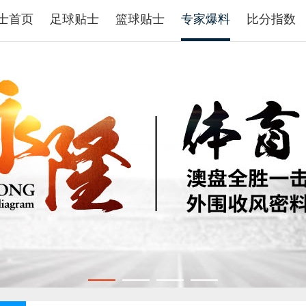
士首页
足球贴士
篮球贴士
专家爆料
比分指数