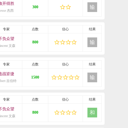
旗开得胜
输
300
Jesse 杰西
专家
点数
信心
结果
不负众望
输
800
incent 文森
专家
点数
信心
结果
连战皆捷
输
1500
lbert 吉伯特
专家
点数
信心
结果
不负众望
和
800
incent 文森