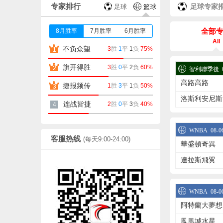
专家排行
足球专家
足球
篮球
全部
8月胜率
7月胜率
6月胜率
All
不负众望
3
胜
1
平
1
负
75%
1
旗开得胜
3
胜
0
平
2
负
60%
2
智利聯季後
高路高路
捷报频传
1
胜
3
平
1
负
50%
3
洛斯利安尼斯
连战皆捷
2
胜
0
平
3
负
40%
4
WNBA
08-0
客服热线
(每天9:00-24:00)
華盛頓奇異
達拉斯飛翼
WNBA
08-0
阿特蘭大夢想
鳳凰城水星