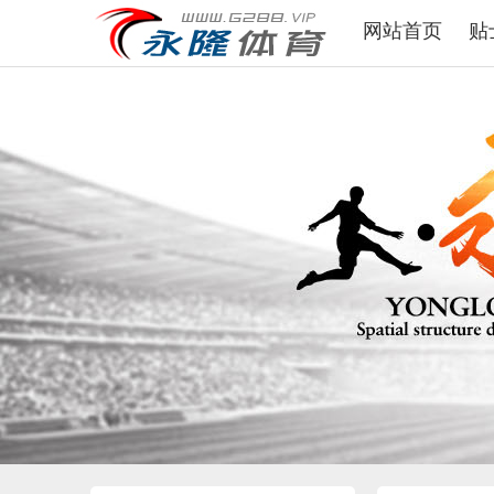
网站首页
贴