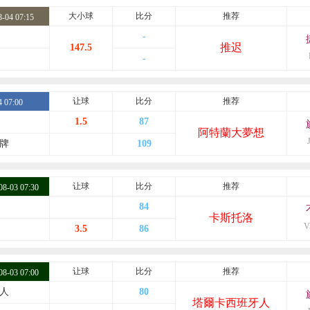
大小球
比分
推荐
8-04 07:15
-
推迟
147.5
-
让球
比分
推荐
4 07:00
1.5
87
阿特蘭大夢想
牌
109
让球
比分
推荐
08-03 07:30
84
卡斯托洛
V
3.5
86
让球
比分
推荐
08-03 07:00
人
80
塔爾卡西班牙人