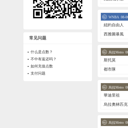
WNBA
08-0
紐約自由人
西雅圖暴風
常见问题
什么是点数？
烏拉Metro
0
不中有返还吗？
斯托莫
如何充值点数
都市隊
支付问题
烏拉Metro
0
華迪里祖
烏拉奧林匹克
烏拉Metro
0