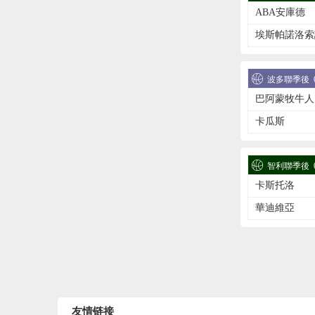
ABA安庫德
埃斯帕諾洛索
波多聯季後
巴阿蒙牧牛人
卡瓜斯
智利聯季後
卡斯托洛
華迪維亞
友情链接