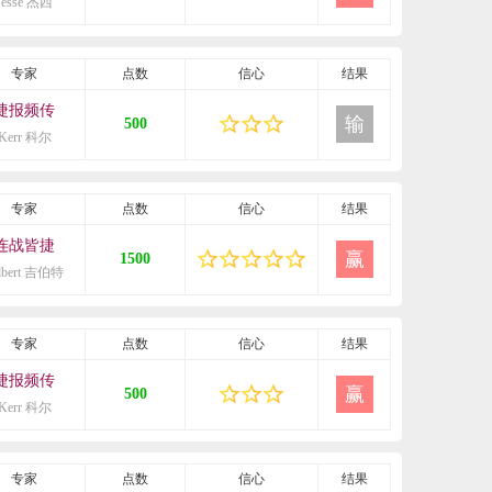
Jesse 杰西
专家
点数
信心
结果
捷报频传
输
500
Kerr 科尔
专家
点数
信心
结果
连战皆捷
赢
1500
lbert 吉伯特
专家
点数
信心
结果
捷报频传
赢
500
Kerr 科尔
专家
点数
信心
结果