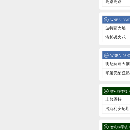
高路高路
WNBA
08-0
波特蘭火焰
洛杉磯火花
WNBA
08-0
明尼蘇達天貓
印第安納狂熱
智利聯季後
上普恩特
洛斯利安尼斯
智利聯季後