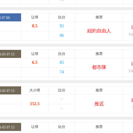
让球
比分
推荐
6 07:00
8.5
92
紐約自由人
Gi
86
让球
比分
推荐
8-05 07:15
6.5
85
都市隊
Gi
74
大小球
比分
推荐
8-05 07:15
-
推迟
152.5
-
让球
比分
推荐
8-05 07:15