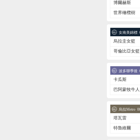
博爾赫斯
世界橄欖樹
女南美錦標
烏拉圭女籃
哥倫比亞女籃
波多聯季後
卡瓜斯
巴阿蒙牧牛人
烏拉Metro
0
塔瓦雷
特魯維爾