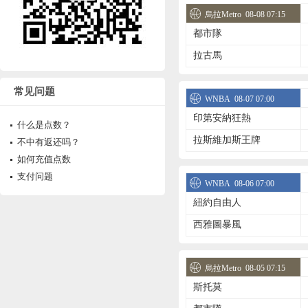
烏拉Metro
08-08 07:15
都市隊
拉古馬
常见问题
WNBA
08-07 07:00
印第安納狂熱
什么是点数？
拉斯維加斯王牌
不中有返还吗？
如何充值点数
支付问题
WNBA
08-06 07:00
紐約自由人
西雅圖暴風
烏拉Metro
08-05 07:15
斯托莫