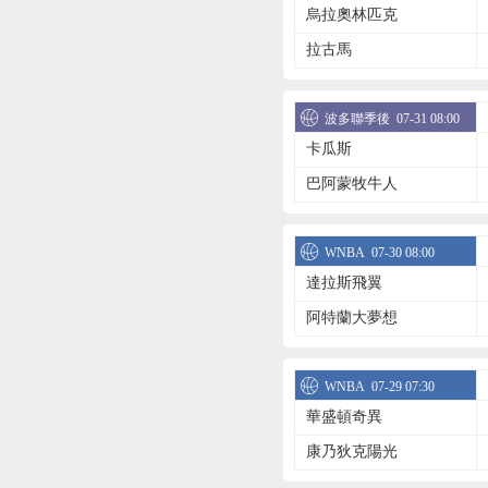
烏拉奧林匹克
拉古馬
波多聯季後
07-31 08:00
卡瓜斯
巴阿蒙牧牛人
WNBA
07-30 08:00
達拉斯飛翼
阿特蘭大夢想
WNBA
07-29 07:30
華盛頓奇異
康乃狄克陽光