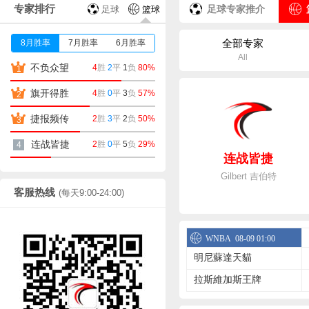
专家排行
足球专家推介
足球
篮球
全部专家
8月胜率
7月胜率
6月胜率
All
不负众望
4
胜
2
平
1
负
80%
1
旗开得胜
4
胜
0
平
3
负
57%
2
捷报频传
2
胜
3
平
2
负
50%
3
连战皆捷
2
胜
0
平
5
负
29%
4
连战皆捷
Gilbert 吉伯特
客服热线
(每天9:00-24:00)
WNBA
08-09 01:00
明尼蘇達天貓
拉斯維加斯王牌