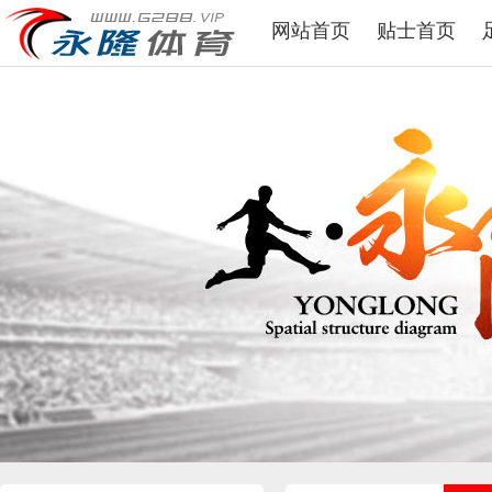
网站首页
贴士首页