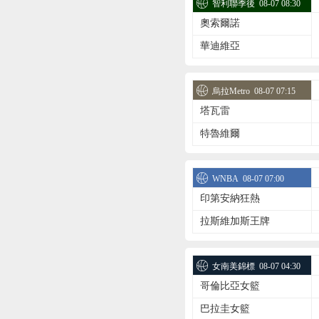
智利聯季後
08-07 08:30
奧索爾諾
華迪維亞
烏拉Metro
08-07 07:15
塔瓦雷
特魯維爾
WNBA
08-07 07:00
印第安納狂熱
拉斯維加斯王牌
女南美錦標
08-07 04:30
哥倫比亞女籃
巴拉圭女籃