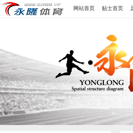
网站首页
贴士首页