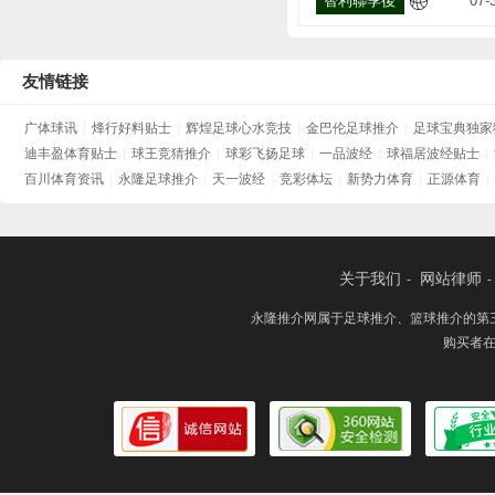
智利聯季後
07-
友情链接
广体球讯
|
烽行好料贴士
|
辉煌足球心水竞技
|
金巴伦足球推介
|
足球宝典独家
迪丰盈体育贴士
|
球王竞猜推介
|
球彩飞扬足球
|
一品波经
|
球福居波经贴士
|
百川体育资讯
|
永隆足球推介
|
天一波经
|
竞彩体坛
|
新势力体育
|
正源体育
|
关于我们
网站律师
-
-
永隆推介网属于足球推介、篮球推介的第
购买者