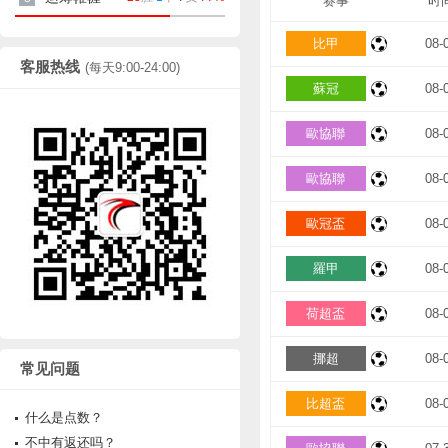
赛事
时
比甲
08-
客服热线
(每天9:00-24:00)
蘇冠
08-
歐協聯
08-
歐協聯
08-
歐冠盃
08-
羅甲
08-
荷超盃
08-
挪超
08-
常见问题
比超盃
08-
什么是点数？
不中有返还吗？