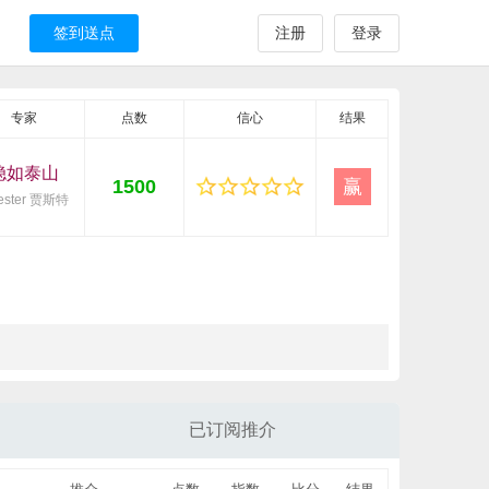
签到送点
注册
登录
专家
点数
信心
结果
稳如泰山
1500
赢
ester 贾斯特
已订阅推介