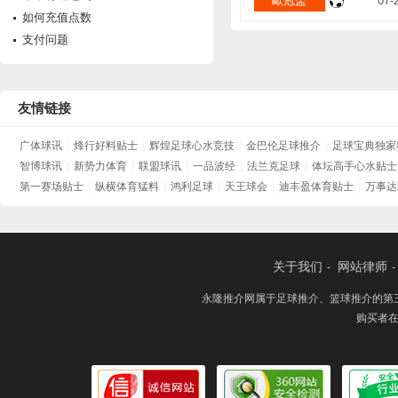
歐冠盃
07-
如何充值点数
支付问题
友情链接
广体球讯
|
烽行好料贴士
|
辉煌足球心水竞技
|
金巴伦足球推介
|
足球宝典独家
智博球讯
|
新势力体育
|
联盟球讯
|
一品波经
|
法兰克足球
|
体坛高手心水贴士
第一赛场贴士
|
纵横体育猛料
|
鸿利足球
|
天王球会
|
迪丰盈体育贴士
|
万事达
关于我们
网站律师
-
-
永隆推介网属于足球推介、篮球推介的第
购买者