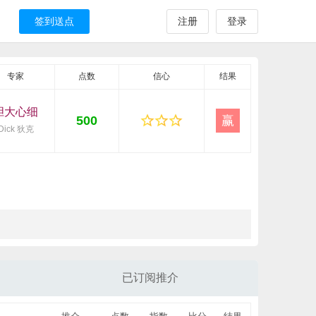
签到送点
注册
登录
专家
点数
信心
结果
胆大心细
500
赢
Dick 狄克
已订阅推介