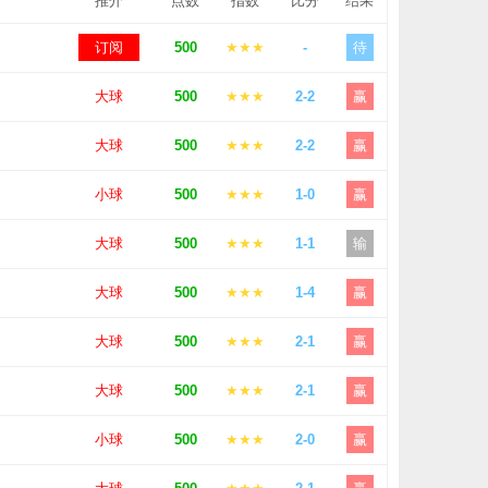
推介
点数
指数
比分
结果
订阅
500
★★★
-
待
大球
500
★★★
2-2
赢
大球
500
★★★
2-2
赢
小球
500
★★★
1-0
赢
大球
500
★★★
1-1
输
大球
500
★★★
1-4
赢
大球
500
★★★
2-1
赢
大球
500
★★★
2-1
赢
小球
500
★★★
2-0
赢