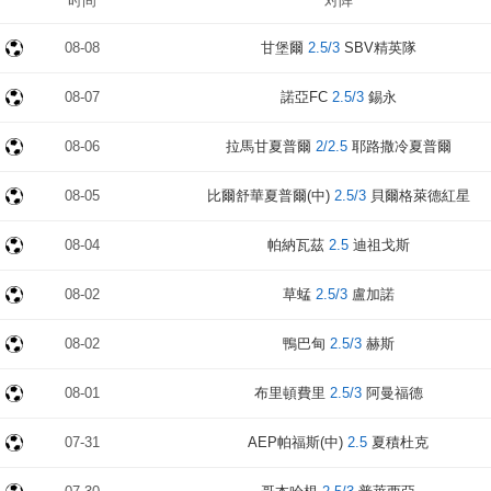
时间
对阵
08-08
甘堡爾
2.5/3
SBV精英隊
08-07
諾亞FC
2.5/3
錫永
08-06
拉馬甘夏普爾
2/2.5
耶路撒冷夏普爾
08-05
比爾舒華夏普爾(中)
2.5/3
貝爾格萊德紅星
08-04
帕納瓦茲
2.5
迪祖戈斯
08-02
草蜢
2.5/3
盧加諾
08-02
鴨巴甸
2.5/3
赫斯
08-01
布里頓費里
2.5/3
阿曼福德
07-31
AEP帕福斯(中)
2.5
夏積杜克