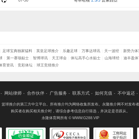
07-30
哥本哈根
2.5/3
普萊西亞
|
足球宝典独家猛料
|
英皇足球推介
|
乐趣足球
|
万事达球讯
|
天一波经
|
新势力体
球
|
第一赛场贴士
|
智博球讯
|
天王球会
|
体坛高手心水贴士
|
山海球经
|
迪丰盈体
体育资讯
|
竞彩体坛
|
球王竞猜推介
网站律师
合作伙伴
广告服务
联系方式
如何充值
不中返还
-
-
-
-
-
-
-
、篮球推介的第三方中立平台。所有推介均为网络收集所发布。永隆推介网不对发布
购买者在购买相关推介时，请综合参考信息自行筛选，并决定是否跟从。
永隆体育网所有 © WWW.G288.VIP