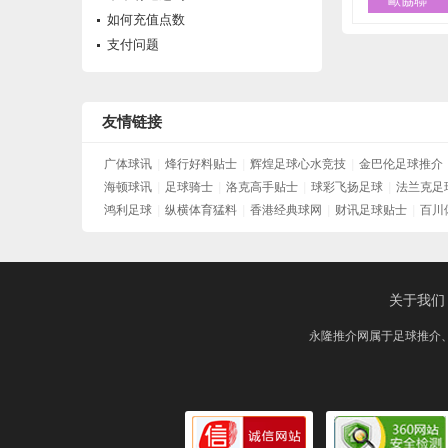
歐協聯
如何充值点数
支付问题
友情链接
广体球讯
|
烽行好料贴士
|
辉煌足球心水竞技
|
金巴伦足球推介
海顿球讯
|
足球骑士
|
洛克高手贴士
|
球彩飞扬足球
|
法兰克足
鸿利足球
|
纵横体育猛料
|
香港经典球网
|
财讯足球贴士
|
百川
关于我们
永隆推介网属于足球推介