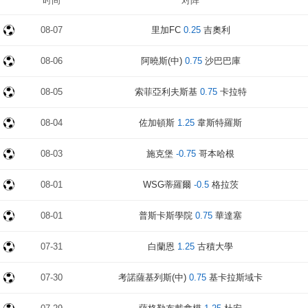
时间
对阵
08-07
里加FC
0.25
吉奧利
08-06
阿曉斯(中)
0.75
沙巴巴庫
08-05
索菲亞利夫斯基
0.75
卡拉特
08-04
佐加頓斯
1.25
韋斯特羅斯
08-03
施克堡
-0.75
哥本哈根
08-01
WSG蒂羅爾
-0.5
格拉茨
08-01
普斯卡斯學院
0.75
華達塞
07-31
白蘭恩
1.25
古積大學
07-30
考諾薩基列斯(中)
0.75
基卡拉斯域卡