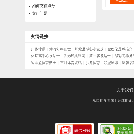
歐冠盃
如何充值点数
支付问题
友情链接
广体球讯
|
烽行好料贴士
|
辉煌足球心水竞技
|
金巴伦足球推介
体坛高手心水贴士
|
香港经典球网
|
第一赛场贴士
|
球彩飞扬足
迪丰盈体育贴士
|
百川体育资讯
|
沙龙体育
|
联盟球讯
|
球福居
关于我们
永隆推介网属于足球推介