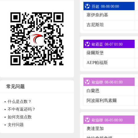
芬超
08-08 00:00
塞伊奈約基
吉尼斯坦
歐霸盃
08-07 01:00
薩爾斯堡
AEP帕福斯
歐協聯
08-06 01:00
常见问题
白蘭恩
阿波羅利馬素爾
什么是点数？
不中有返还吗？
如何充值点数
歐協聯
08-05 00:00
支付问题
奧達里加