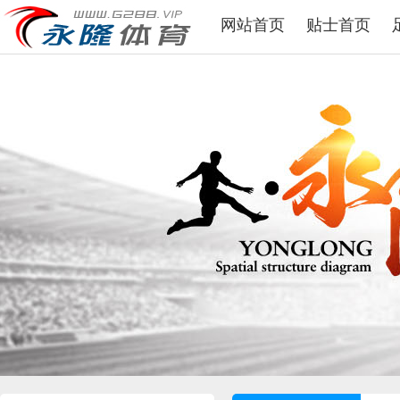
网站首页
贴士首页