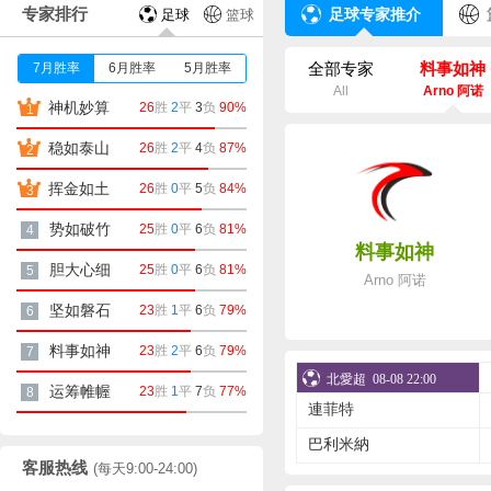
专家排行
足球专家推介
足球
篮球
全部专家
料事如神
7月胜率
6月胜率
5月胜率
All
Arno 阿诺
神机妙算
26
胜
2
平
3
负
90%
1
稳如泰山
26
胜
2
平
4
负
87%
2
挥金如土
26
胜
0
平
5
负
84%
3
势如破竹
25
胜
0
平
6
负
81%
4
料事如神
胆大心细
25
胜
0
平
6
负
81%
5
Arno 阿诺
坚如磐石
23
胜
1
平
6
负
79%
6
料事如神
23
胜
2
平
6
负
79%
7
北愛超
08-08 22:00
运筹帷幄
23
胜
1
平
7
负
77%
8
連菲特
巴利米納
客服热线
(每天9:00-24:00)