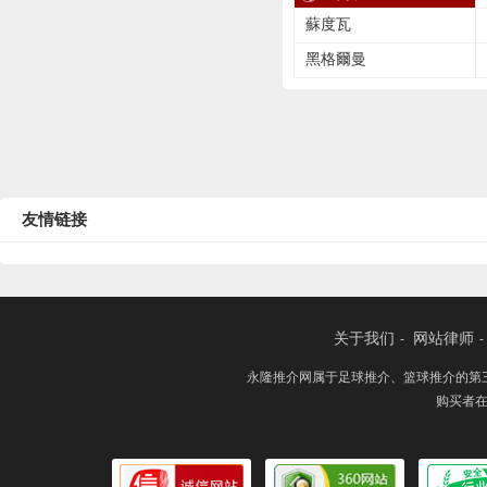
蘇度瓦
黑格爾曼
友情链接
关于我们
网站律师
-
-
永隆推介网属于足球推介、篮球推介的第
购买者