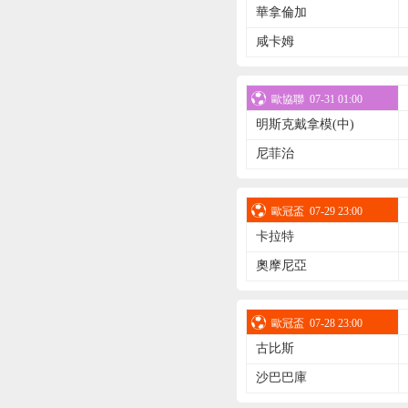
華拿倫加
咸卡姆
歐協聯
07-31 01:00
明斯克戴拿模(中)
尼菲治
歐冠盃
07-29 23:00
卡拉特
奧摩尼亞
歐冠盃
07-28 23:00
古比斯
沙巴巴庫