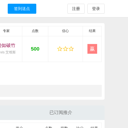
签到送点
注册
登录
专家
点数
信心
结果
势如破竹
500
赢
lvis 艾维斯
已订阅推介