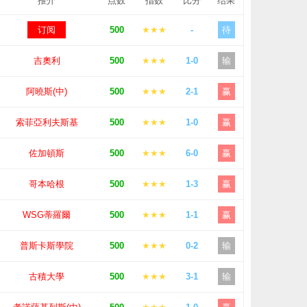
推介
点数
指数
比分
结果
订阅
500
★★★
-
待
吉奧利
500
★★★
1-0
输
阿曉斯(中)
500
★★★
2-1
赢
索菲亞利夫斯基
500
★★★
1-0
赢
佐加頓斯
500
★★★
6-0
赢
哥本哈根
500
★★★
1-3
赢
WSG蒂羅爾
500
★★★
1-1
赢
普斯卡斯學院
500
★★★
0-2
输
古積大學
500
★★★
3-1
输