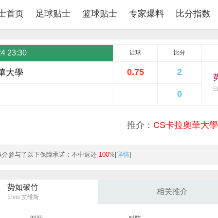
士首页
足球贴士
篮球贴士
专家爆料
比分指数
24 23:30
让球
比分
0.75
2
華大學
E
0
推介：
CS卡拉奧華大學
推介参与了以下保障承诺：不中返还
100
%[
详情
]
势如破竹
相关推介
Elvis 艾维斯