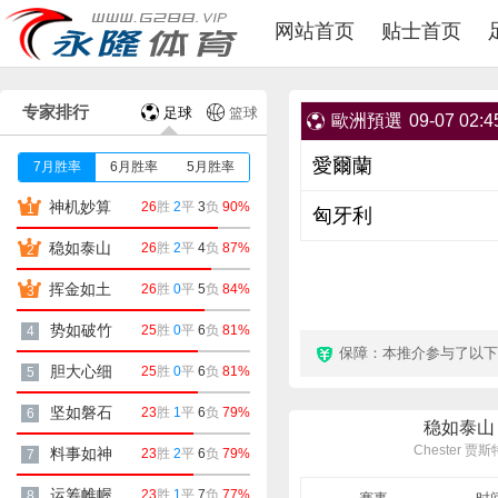
网站首页
贴士首页
专家排行
足球
篮球
歐洲預選
09-07 02:4
愛爾蘭
7月胜率
6月胜率
5月胜率
神机妙算
26
胜
2
平
3
负
90%
1
匈牙利
稳如泰山
26
胜
2
平
4
负
87%
2
挥金如土
26
胜
0
平
5
负
84%
3
势如破竹
25
胜
0
平
6
负
81%
4
保障：本推介参与了以
胆大心细
25
胜
0
平
6
负
81%
5
坚如磐石
23
胜
1
平
6
负
79%
6
稳如泰山
Chester 贾斯
料事如神
23
胜
2
平
6
负
79%
7
运筹帷幄
23
胜
1
平
7
负
77%
8