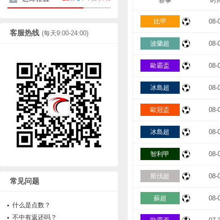
赛事
时
比甲
08-
客服热线
(每天9:00-24:00)
波蘭超
08-
歐霸盃
08-
冰島超
08-
歐冠盃
08-
冰島超
08-
智利甲
08-
斯伐超
08-
常见问题
蘇超
08-
什么是点数？
不中有返还吗？