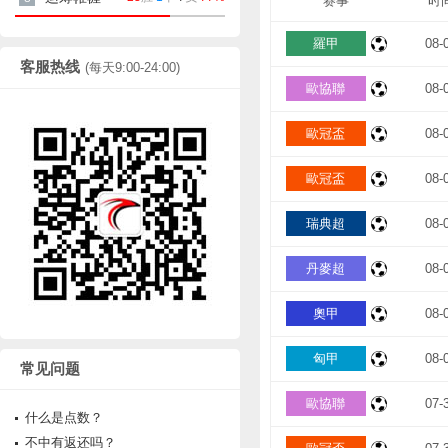
赛事
时
羅甲
08-
客服热线
(每天9:00-24:00)
歐協聯
08-
歐冠盃
08-
歐冠盃
08-
瑞典超
08-
丹麥超
08-
奧甲
08-
匈甲
08-
常见问题
歐協聯
07-
什么是点数？
不中有返还吗？