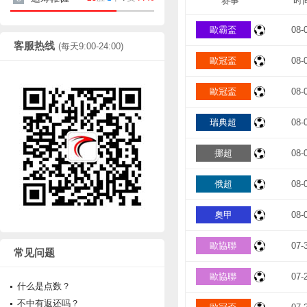
赛事
时
歐霸盃
08-
客服热线
(每天9:00-24:00)
歐冠盃
08-
歐冠盃
08-
瑞典超
08-
挪超
08-
俄超
08-
奧甲
08-
歐協聯
07-
常见问题
歐協聯
07-
什么是点数？
不中有返还吗？