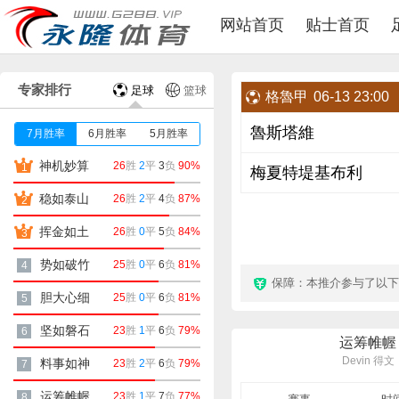
网站首页
贴士首页
专家排行
足球
篮球
格魯甲
06-13 23:00
魯斯塔維
7月胜率
6月胜率
5月胜率
神机妙算
26
胜
2
平
3
负
90%
1
梅夏特堤基布利
稳如泰山
26
胜
2
平
4
负
87%
2
挥金如土
26
胜
0
平
5
负
84%
3
势如破竹
25
胜
0
平
6
负
81%
4
保障：本推介参与了以
胆大心细
25
胜
0
平
6
负
81%
5
坚如磐石
23
胜
1
平
6
负
79%
6
运筹帷幄
Devin 得文
料事如神
23
胜
2
平
6
负
79%
7
运筹帷幄
23
胜
1
平
7
负
77%
8