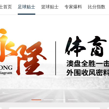
士首页
足球贴士
篮球贴士
专家爆料
比分指数