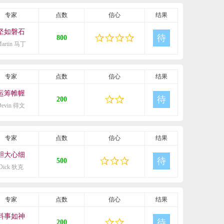
专家
点数
信心
结果
坚如磐石
待
800
artin 马丁
专家
点数
信心
结果
运筹帷幄
待
200
Devin 得文
专家
点数
信心
结果
胆大心细
待
500
Dick 狄克
专家
点数
信心
结果
料事如神
待
200