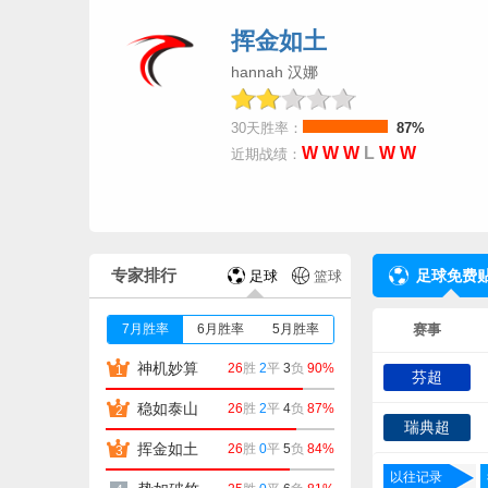
挥金如土
hannah 汉娜
30天胜率：
87%
W
W
W
L
W
W
近期战绩：
专家排行
足球免费
足球
篮球
7月胜率
6月胜率
5月胜率
赛事
神机妙算
26
胜
2
平
3
负
90%
1
芬超
稳如泰山
26
胜
2
平
4
负
87%
2
瑞典超
挥金如土
26
胜
0
平
5
负
84%
3
以往记录