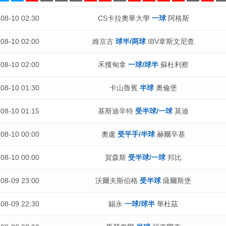
08-10 02:30
CS卡拉奧華大學
一球
阿格斯
08-10 02:00
維京古
球半/两球
IBV韋斯文尼查
08-10 02:00
禾獲甸拿
一球/球半
蘇杜利察
08-10 01:30
卡山魯賓
半球
奧倫堡
08-10 01:15
基斯迪辛特
受半球/一球
莫迪
08-10 00:00
奧盧
受平手/半球
赫爾辛基
08-10 00:00
賀森斯
受半球/一球
邦比
08-09 23:00
沃爾夫斯伯格
受半球
薩爾斯堡
08-09 22:30
錫永
一球/球半
華杜茲