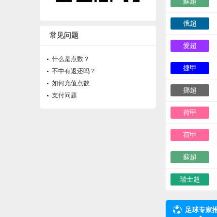
蘇超
俄超
常见问题
愛超
什么是点数？
捷甲
不中有返还吗？
如何充值点数
挪超
支付问题
荷甲
荷甲
蘇超
瑞士超
足球专家