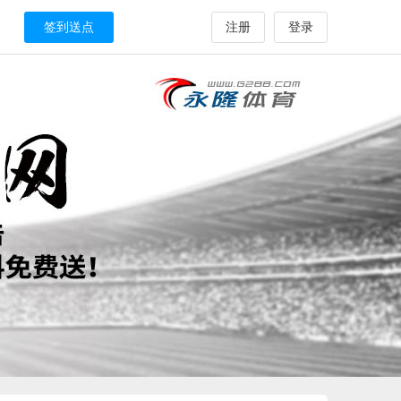
签到送点
注册
登录